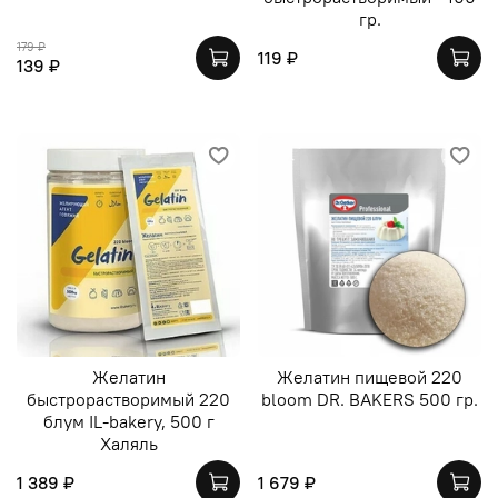
гр.
179 ₽
119 ₽
139 ₽
Желатин
Желатин пищевой 220
быстрорастворимый 220
bloom DR. BAKERS 500 гр.
блум IL-bakery, 500 г
Халяль
1 389 ₽
1 679 ₽