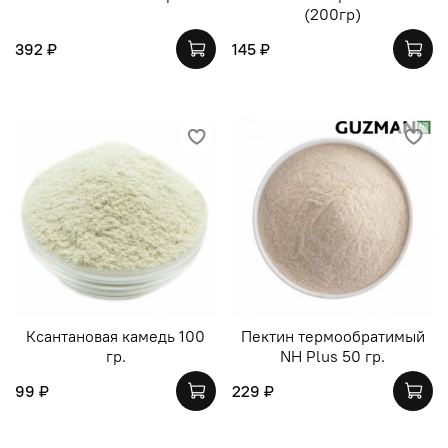
(200гр)
392 ₽
145 ₽
Ксантановая камедь 100
Пектин термообратимый
гр.
NH Plus 50 гр.
99 ₽
229 ₽