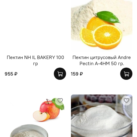
Пектин NH IL BAKERY 100
Пектин цитрусовый Andre
гр
Pectin А-4НМ 50 гр.
955 ₽
159 ₽