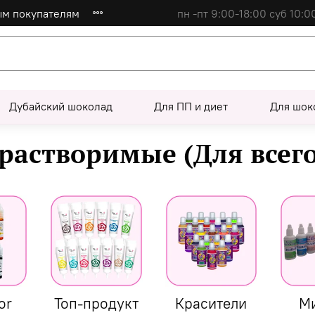
ым покупателям
пн -пт 9:00-18:00 суб 10:0
Дубайский шоколад
Для ПП и диет
Для шок
растворимые (Для всего
or
Топ-продукт
Красители
М