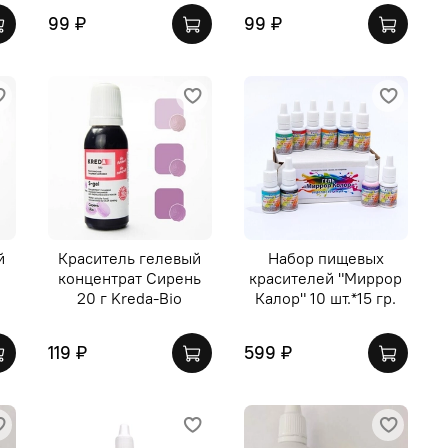
99 ₽
99 ₽
й
Краситель гелевый
Набор пищевых
концентрат Сирень
красителей "Миррор
20 г Kreda-Bio
Калор" 10 шт.*15 гр.
119 ₽
599 ₽