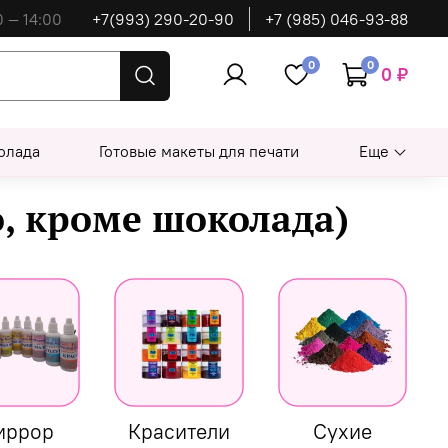
0 — 14:00
+7(993) 290-20-90
+7 (985) 046-93-88
0
0
0 ₽
олада
Готовые макеты для печати
Еще
, кроме шоколада)
иррор
Красители
Сухие