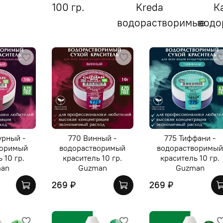
100 гр.
Kreda
К
водорастворимые
водо
урный -
770 Винный -
775 Тиффани -
воримый
водорастворимый
водорастворимы
 10 гр.
краситель 10 гр.
краситель 10 гр.
an
Guzman
Guzman
269 ₽
269 ₽