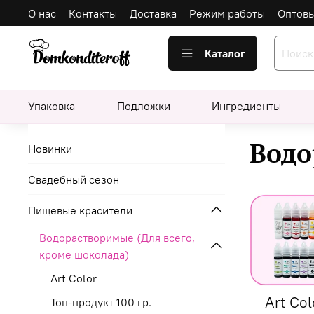
О нас
Контакты
Доставка
Режим работы
Оптов
Каталог
Упаковка
Подложки
Ингредиенты
Водо
Новинки
Свадебный сезон
Пищевые красители
Водорастворимые (Для всего,
кроме шоколада)
Art Color
Art Col
Топ-продукт 100 гр.