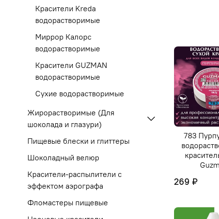
Красители Kreda
водорастворимые
Миррор Калорс
водорастворимые
Красители GUZMAN
водорастворимые
Сухие водорастворимые
Жирорастворимые (Для
шоколада и глазури)
783 Пурп
Пищевые блески и глиттеры
водораст
краситель
Шоколадный велюр
Guzm
Красители-распылители с
269 ₽
эффектом аэрографа
Фломастеры пищевые
Неоновые красители