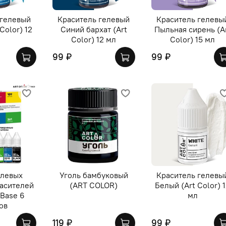
 гелевый
Краситель гелевый
Краситель гелевы
Color) 12
Синий бархат (Art
Пыльная сирень (A
Color) 12 мл
Color) 15 мл
99 ₽
99 ₽
елевых
Уголь бамбуковый
Краситель гелевы
асителей
(ART COLOR)
Белый (Art Color) 
 Base 6
мл
ов
119 ₽
99 ₽