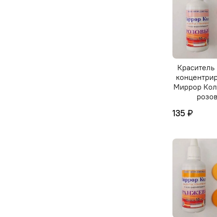
Краситель
концентри
Миррор Коло
розо
135 ₽