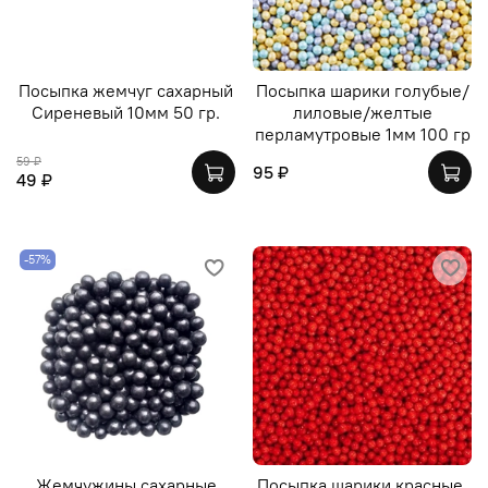
Посыпка жемчуг сахарный
Посыпка шарики голубые/
Сиреневый 10мм 50 гр.
лиловые/желтые
перламутровые 1мм 100 гр
59 ₽
95 ₽
49 ₽
-57%
Жемчужины сахарные
Посыпка шарики красные.