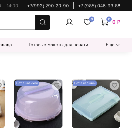
0 — 14:00
+7(993) 290-20-90
+7 (985) 046-93-88
0
0
0 ₽
олада
Готовые макеты для печати
Еще
Нет в наличии
Нет в наличии