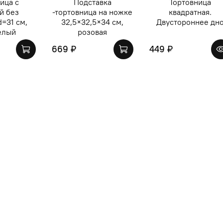
ица с
Подставка
Тортовница
й без
-тортовница на ножке
квадратная.
d=31 см,
32,5×32,5×34 см,
Двустороннее дн
елый
розовая
669 ₽
449 ₽