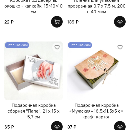
окошко - капкейк, 15×10×10
прозрачная 0,7 х 7,5 м, 200
см
г, 40 мкм
22 ₽
139 ₽
Нет в наличии
Нет в наличии
Подарочная коробка
Подарочная коробка
сборная "Папе", 21 х 15 х
«Мужская» 16,5х11,5х5 см
5,7 см
крафт картон
65 ₽
37 ₽