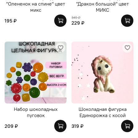
"Олененок на спине" цвет
"Дракон большой" цвет
микс
МИКС
349 ₽
195 ₽
229 ₽
Набор шоколадных
Шоколадная фигурка
пуговок
Единорожка с косой
209 ₽
319 ₽