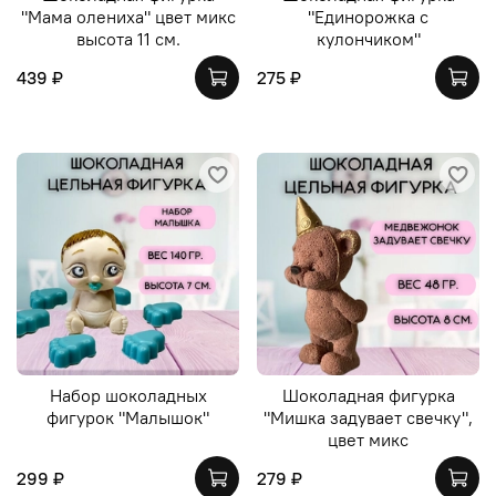
"Мама олениха" цвет микс
"Единорожка с
высота 11 см.
кулончиком"
439 ₽
275 ₽
Набор шоколадных
Шоколадная фигурка
фигурок "Малышок"
"Мишка задувает свечку",
цвет микс
299 ₽
279 ₽