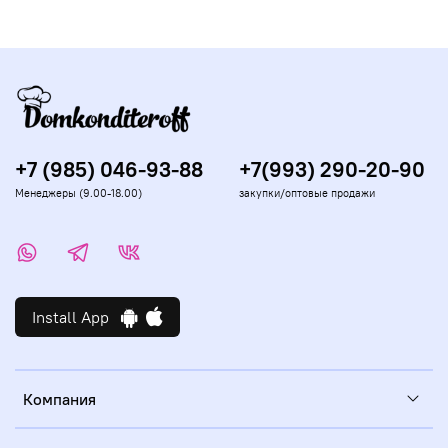
сахар начинает таять и высвобождает газ, тем самым
создавая эффект взрыва. Кристаллики сахара
удерживают газовые пузырьки в общей массе и
освобождают их только при соприкосновении с влагой.
Именно поэтому такие сладости начинают «стрелять»
во рту, их нужно хранить в плотно закрытой таре вдали
от пара и жидкостей.
+7 (985) 046-93-88
+7(993) 290-20-90
Менеджеры (9.00-18.00)
закупки/оптовые продажи
Install App
Компания