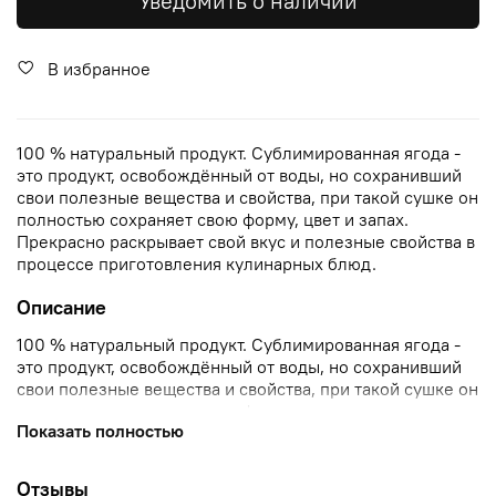
Уведомить о наличии
В избранное
100 % натуральный продукт. Сублимированная ягода -
это продукт, освобождённый от воды, но сохранивший
свои полезные вещества и свойства, при такой сушке он
полностью сохраняет свою форму, цвет и запах.
Прекрасно раскрывает свой вкус и полезные свойства в
процессе приготовления кулинарных блюд.
Описание
100 % натуральный продукт. Сублимированная ягода -
это продукт, освобождённый от воды, но сохранивший
свои полезные вещества и свойства, при такой сушке он
полностью сохраняет свою форму, цвет и запах.
Показать полностью
Прекрасно раскрывает свой вкус и полезные свойства в
процессе приготовления кулинарных блюд.
Отзывы