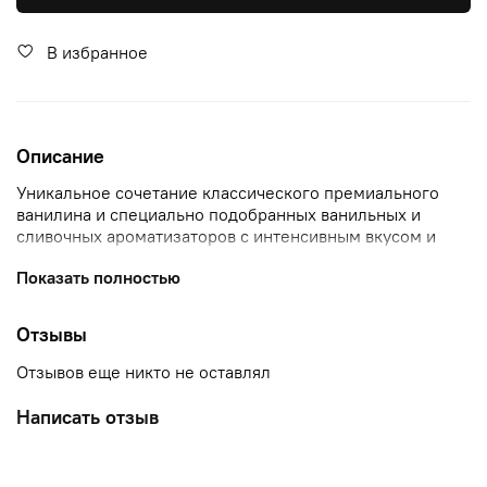
В избранное
Описание
Уникальное сочетание классического премиального
ванилина и специально подобранных ванильных и
сливочных ароматизаторов с интенсивным вкусом и
ароматом.
Показать полностью
1 пакетик 2 гр. рассчитан на 2,5 кг муки
Отзывы
Отзывов еще никто не оставлял
Написать отзыв