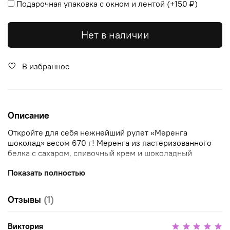
Подарочная упаковка с окном и лентой
(+
150 ₽
)
Нет в наличии
В избранное
Описание
Откройте для себя нежнейший рулет «Меренга
шоколад» весом 670 г! Меренга из пастеризованного
белка с сахаром, сливочный крем и шоколадный
наполнитель - ничего лишнего. Преимущество нашего
Показать полностью
рулета — воздушная текстура и гармоничное сочетание
вкусов. Он станет звездой вашего чаепития и порадует
близких изысканностью вкуса. Удобен для
Отзывы
(1)
праздничного стола или повседневного наслаждения.
Сладкое лакомство от надежного производителя – ваш
идеальный выбор для приятного вечера! При
Виктория