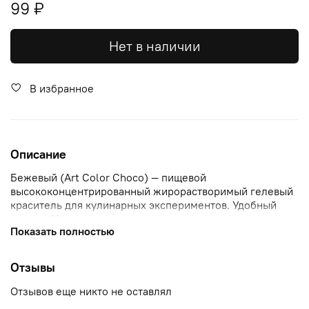
99 ₽
Нет в наличии
В избранное
Описание
Бежевый (Art Color Choco) — пищевой
высококонцентрированный жирорастворимый гелевый
краситель для кулинарных экспериментов. Удобный
флакон 12 мл с мерным носиком и контролем первого
Показать полностью
вскрытия. Номер Pantone — 727С.
Используется для окрашивания пищевых продуктов:
Отзывы
шоколада, шоколадной глазури, масляного крема,
велюра, ганаша, дизайна корпусных конфет и
Отзывов еще никто не оставлял
шоколадных фигурок