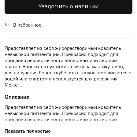
Уведомить о наличии
В избранное
Представляет из себя жирорастворимый краситель
невысокой пигментации. Прекрасно подходит для
придания реалистичности лепесткам или листьям
цветов. Наносится сухой кисточкой на мастику, либо,
для получения более глубоких оттенков, смешивается с
водой или спиртом и используется для рисования.
Может…
Описание
Представляет из себя жирорастворимый краситель
невысокой пигментации. Прекрасно подходит для
придания реалистичности лепесткам или листьям
цветов. Наносится сухой кисточкой на мастику, либо,
Показать полностью
для получения более глубоких оттенков, смешивается с