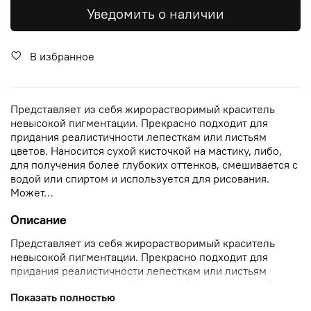
Уведомить о наличии
В избранное
Представляет из себя жирорастворимый краситель
невысокой пигментации. Прекрасно подходит для
придания реалистичности лепесткам или листьям
цветов. Наносится сухой кисточкой на мастику, либо,
для получения более глубоких оттенков, смешивается с
водой или спиртом и используется для рисования.
Может…
Описание
Представляет из себя жирорастворимый краситель
невысокой пигментации. Прекрасно подходит для
придания реалистичности лепесткам или листьям
цветов. Наносится сухой кисточкой на мастику, либо,
Показать полностью
для получения более глубоких оттенков, смешивается с