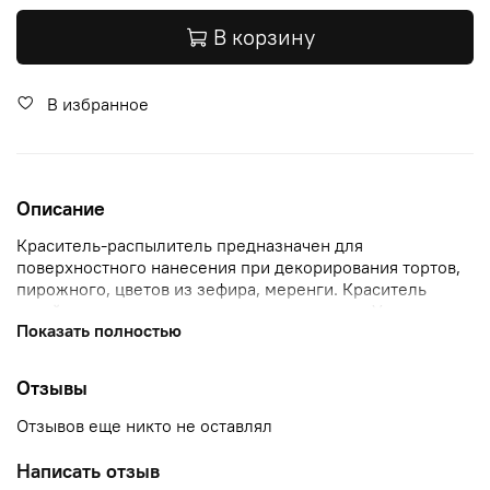
В корзину
В избранное
Описание
Краситель-распылитель предназначен для
поверхностного нанесения при декорирования тортов,
пирожного, цветов из зефира, меренги. Краситель
устойчив на поверхности, не расплывается. Упрощает и
Показать полностью
ускоряет процесс декорирования, позволяя делать
градиент цвета. Преимуществом является то, что не
нужно окрашивать всю массу крема или зефира, а
Отзывы
только нанести небольшое количество красителя
сверху.
Отзывов еще никто не оставлял
Рекомендации по применению:
Перед применением краситель необходимо встряхнуть.
Написать отзыв
При использовании держать краситель под наклоном и