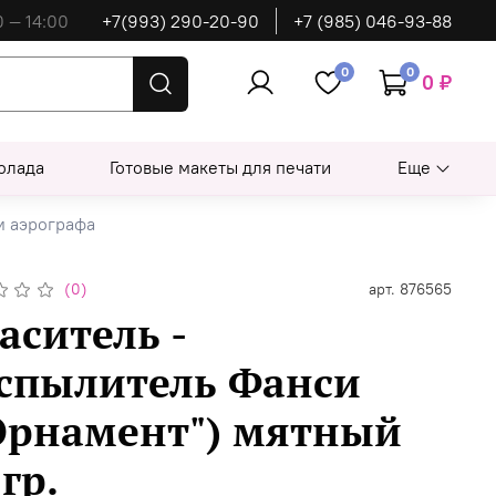
0 — 14:00
+7(993) 290-20-90
+7 (985) 046-93-88
0
0
0 ₽
олада
Готовые макеты для печати
Еще
м аэрографа
(0)
арт.
876565
аситель -
спылитель Фанси
Орнамент") мятный
 гр.