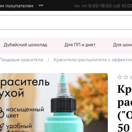
ым покупателям
пн -пт 9:00-18:00 суб 10:0
Дубайский шоколад
Для ПП и диет
Для шок
Пищевые красители
Красители-распылители с эффекто
Кр
ра
("
50