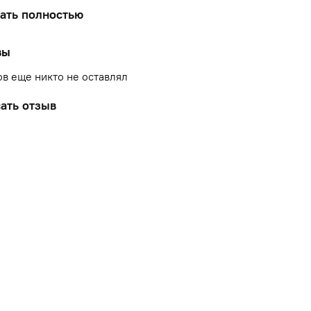
тель, предназначенный для окрашивания
ать полностью
ки, марципана, крема, айсинга. Достаточно лишь
ьшого количества для получения насыщенного и
вы
кого цвета…
в еще никто не оставлял
ать отзыв