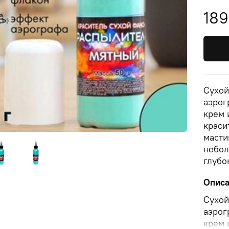
189
Сухой
аэрог
крем 
краси
масти
небол
глубо
Опис
Сухой
аэрог
крем 