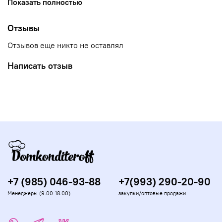
Показать полностью
(масляный, сливочный и т.п.). Рекомендуемая
дозировка : 4-5 капель на 1 кг окрашиваемого продукта.
…
Отзывы
Отзывов еще никто не оставлял
Написать отзыв
+7 (985) 046-93-88
+7(993) 290-20-90
Менеджеры (9.00-18.00)
закупки/оптовые продажи