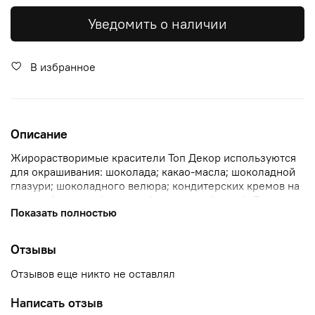
Уведомить о наличии
В избранное
Описание
Жирорастворимые красители Топ Декор используются
для окрашивания: шоколада; какао-масла; шоколадной
глазури; шоколадного велюра; кондитерских кремов на
жировой основе (масляный, сливочный и т.п.). Также
Показать полностью
имеют название Топ Продукт
Отзывы
Отзывов еще никто не оставлял
Написать отзыв