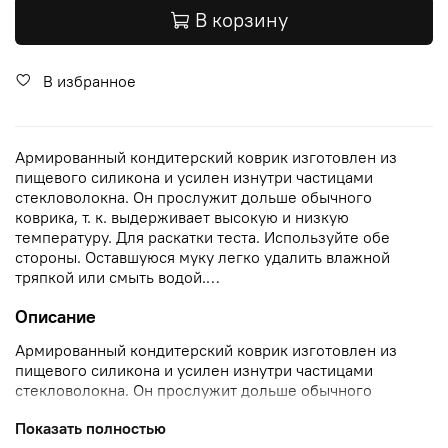
В корзину
В избранное
Армированный кондитерский коврик изготовлен из
пищевого силикона и усилен изнутри частицами
стекловолокна. Он прослужит дольше обычного
коврика, т. к. выдерживает высокую и низкую
температуру. Для раскатки теста. Используйте обе
стороны. Оставшуюся муку легко удалить влажной
тряпкой или смыть водой.…
Описание
Армированный кондитерский коврик изготовлен из
пищевого силикона и усилен изнутри частицами
стекловолокна. Он прослужит дольше обычного
коврика, т. к. выдерживает высокую и низкую
Показать полностью
температуру. Для раскатки теста. Используйте обе