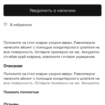
Уведомить о наличии
В избранное
Положите на стол коврик узором вверх. Равномерно
нанесите айсинг с помощью кондитерского шпателя на
всю поверхность. Оставьте примерно на час. Аккуратно
отгибая край коврика, извлеките готовое украшение.
Описание
Положите на стол коврик узором вверх. Равномерно
нанесите айсинг с помощью кондитерского шпателя на
всю поверхность. Оставьте примерно на час. Аккуратно
отгибая край коврика, извлеките готовое украшение.
Показать полностью
Коврик для изготовления съедобного кружева
Отзывы