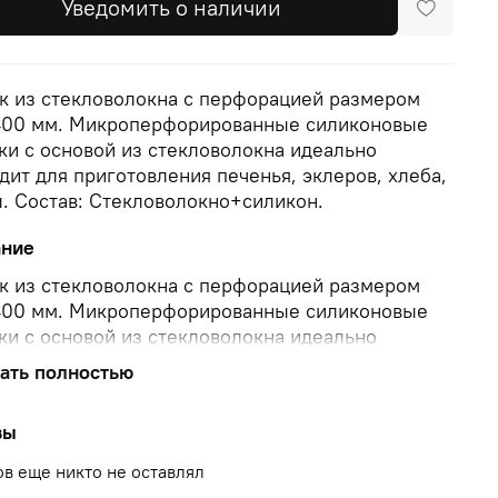
Уведомить о наличии
к из стекловолокна с перфорацией размером
00 мм. Микроперфорированные силиконовые
ки с основой из стекловолокна идеально
дит для приготовления печенья, эклеров, хлеба,
. Состав: Стекловолокно+силикон.
ание
к из стекловолокна с перфорацией размером
00 мм. Микроперфорированные силиконовые
ки с основой из стекловолокна идеально
дит для приготовления печенья, эклеров, хлеба,
ать полностью
. Состав: Стекловолокно+силикон.
вы
в еще никто не оставлял