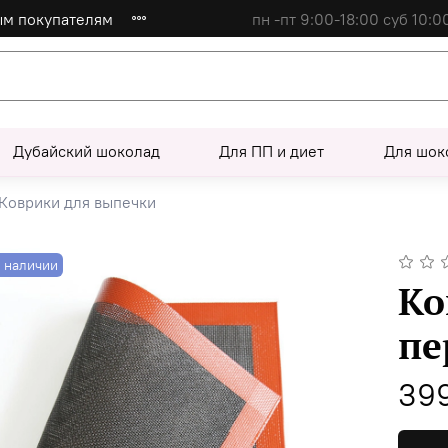
ым покупателям
пн -пт 9:00-18:00 суб 10:0
Дубайский шоколад
Для ПП и диет
Для шок
Коврики для выпечки
в наличии
Ко
пе
39