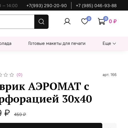
0 — 14:00
+7(993) 290-20-90
+7 (985) 046-93-88
0
0
0 ₽
олада
Готовые макеты для печати
Еще
(0)
арт.
166
врик АЭРОМАТ с
рфорацией 30х40
9 ₽
459 ₽