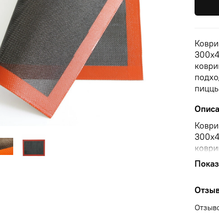
Коври
300х4
коври
подхо
пиццы
Опис
Коври
300х4
коври
подхо
Показ
пиццы
Отзы
Отзыво