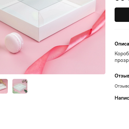
Опис
Короб
прозр
Отзы
Отзыво
Напис