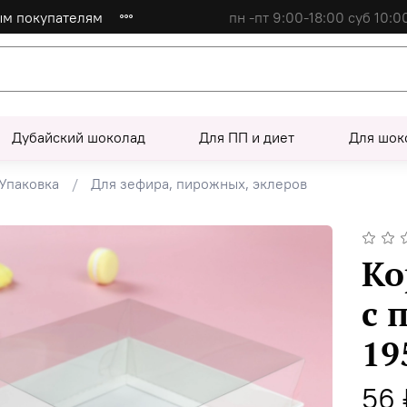
ым покупателям
пн -пт 9:00-18:00 суб 10:0
Дубайский шоколад
Для ПП и диет
Для шок
Упаковка
Для зефира, пирожных, эклеров
Ко
с 
19
56 