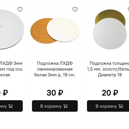
 ЛХДФ 3мм
Подложка ЛХДФ
Подложка толщин
ем под ось
ламинированная
1,5 мм. золото/бел
белая
белая 3мм д. 18 см.
Диаметр 18
 ₽
30 ₽
20 ₽
ину
В корзину
В корзину