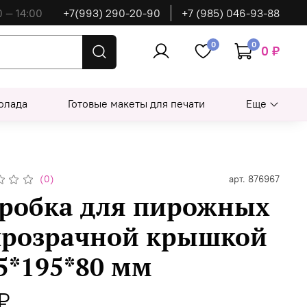
0 — 14:00
+7(993) 290-20-90
+7 (985) 046-93-88
0
0
0 ₽
олада
Готовые макеты для печати
Еще
(0)
арт.
876967
робка для пирожных
прозрачной крышкой
5*195*80 мм
₽