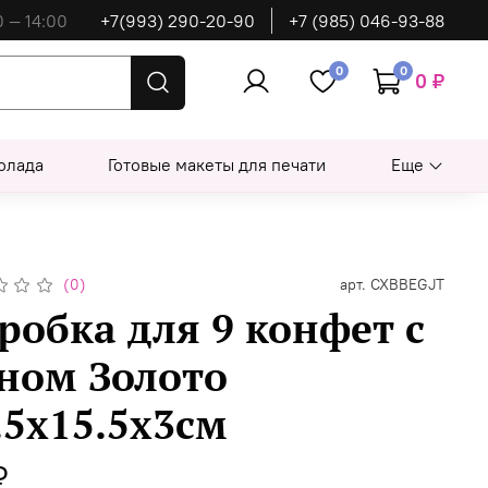
0 — 14:00
+7(993) 290-20-90
+7 (985) 046-93-88
0
0
0 ₽
олада
Готовые макеты для печати
Еще
(0)
арт.
CXBBEGJT
робка для 9 конфет с
ном Золото
.5х15.5х3см
₽