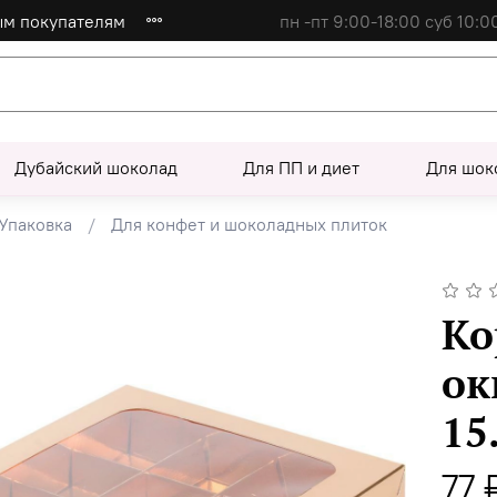
ым покупателям
пн -пт 9:00-18:00 суб 10:0
Дубайский шоколад
Для ПП и диет
Для шок
Упаковка
Для конфет и шоколадных плиток
Ко
ок
15
77 