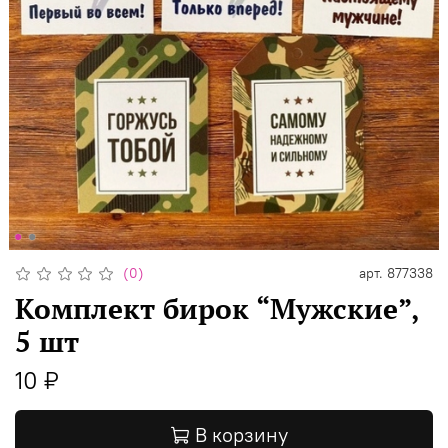
(0)
арт.
877338
Комплект бирок “Мужские”,
5 шт
10 ₽
В корзину