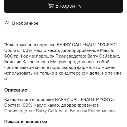
В корзину
В избранное
"Какао-масло в порошке BARRY CALLEBAUT MYCRYO"
Состав: 100% масло какао, деодорированное Масса:
600 гр Форма: порошок Производство: Barry Callebaut,
Бельгия Какао-масло Микрио представляет собой
чистое какао-масло в порошковой форме. Его можно
использовать не только в кондитерском деле, но так же
и…
Описание
Какао-масло в порошке BARRY CALLEBAUT MYCRYO"
Состав: 100% масло какао, деодорированное
Производство: Barry Callebaut, Бельгия Какао-масло
Микрио представляет собой чистое какао-масло для
Показать полностью
темперирования в порошковой форме.