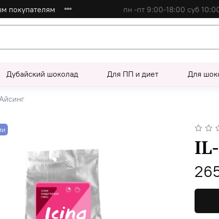
ым покупателям
пн -пт 9:00-18:00 суб 10:0
Дубайский шоколад
Для ПП и диет
Для шок
Айсинг
ии
IL
265