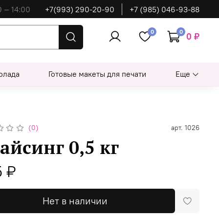
0 — 14:00
+7(993) 290-20-90
+7 (985) 046-93-88
0
0
0 ₽
олада
Готовые макеты для печати
Еще
(0)
арт.
1026
-айсинг 0,5 кг
 ₽
Нет в наличии