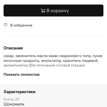
В корзину
В избранное
Описание
сахар, заменитель масла какао лауринового типа, сухие
молочные продукты, эмульгатор, краситель пищевой,
ароматизатор Для получения готовой глазури:
растопить необходимое по весу количество дисков
Показать полностью
(монет) в емкости с водяной рубашкой до температуры
глазури 40-45 градусов Цельсия при постоянном…
Характеристики
Бренд_85
Шокомилк