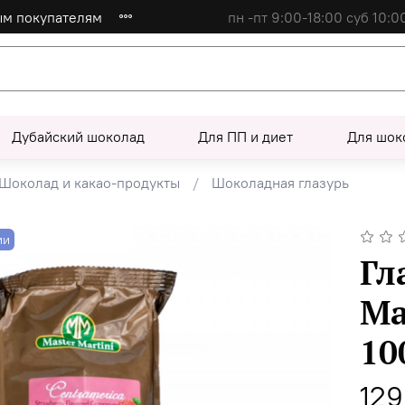
ым покупателям
пн -пт 9:00-18:00 суб 10:0
Дубайский шоколад
Для ПП и диет
Для шок
Шоколад и какао-продукты
Шоколадная глазурь
ии
Гл
Ma
10
129