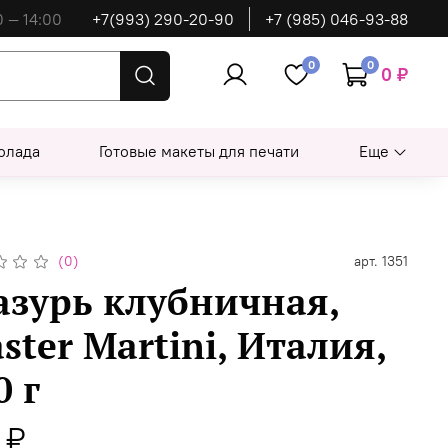
0 — 14:00
+7(993) 290-20-90
+7 (985) 046-93-88
0
0
0 ₽
олада
Готовые макеты для печати
Еще
(0)
арт.
1351
азурь клубничная,
ster Martini, Италия,
0 г
 ₽