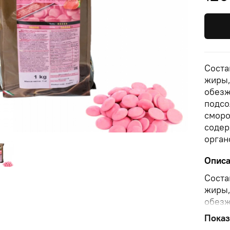
Соста
жиры,
обезж
подсо
сморо
содер
орган
Опис
Соста
жиры,
обезж
подсо
Показ
сморо