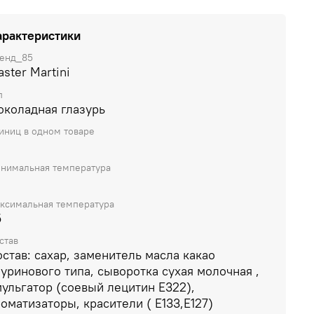
жит глютен Глазурь обладает прекрасными
олептическими…
арактеристики
енд_85
ster Martini
п
околадная глазурь
иниц в одном товаре
нимальная температура
ксимальная температура
5
став
став: сахар, заменитель масла какао
уринового типа, сыворотка сухая молочная ,
ульгатор (соевый лецитин Е322),
оматизаторы, красители ( Е133,Е127)