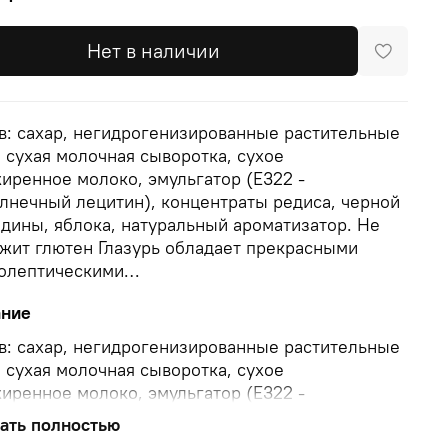
Нет в наличии
в: сахар, негидрогенизированные растительные
 сухая молочная сыворотка, сухое
иренное молоко, эмульгатор (Е322 -
лнечный лецитин), концентраты редиса, черной
дины, яблока, натуральный ароматизатор. Не
жит глютен Глазурь обладает прекрасными
олептическими…
ание
в: сахар, негидрогенизированные растительные
 сухая молочная сыворотка, сухое
иренное молоко, эмульгатор (Е322 -
лнечный лецитин), концентраты редиса, черной
ать полностью
дины, яблока, натуральный ароматизатор. Не