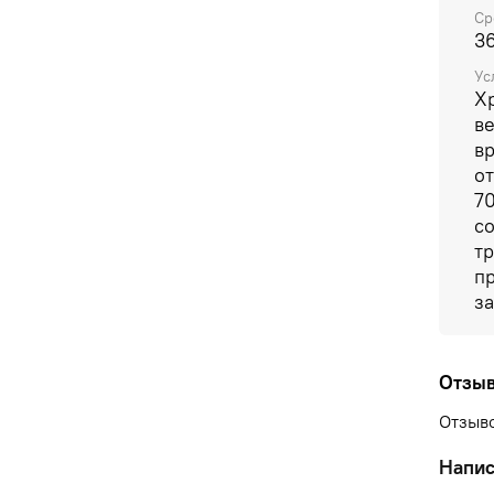
Ср
3
Ус
Хр
в
в
о
7
со
т
п
з
Отзы
Отзыво
Напис