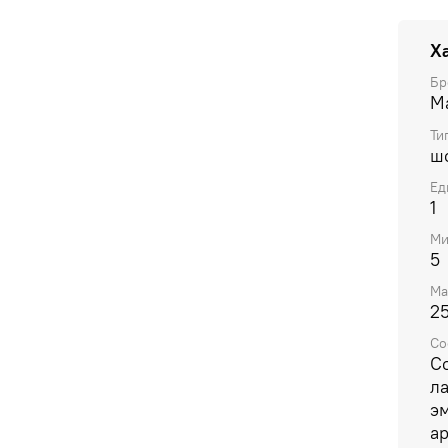
содер
орган
Х
Бр
Ma
Ти
ш
Ед
1
Ми
5
Ма
2
Со
Со
ла
эм
ар