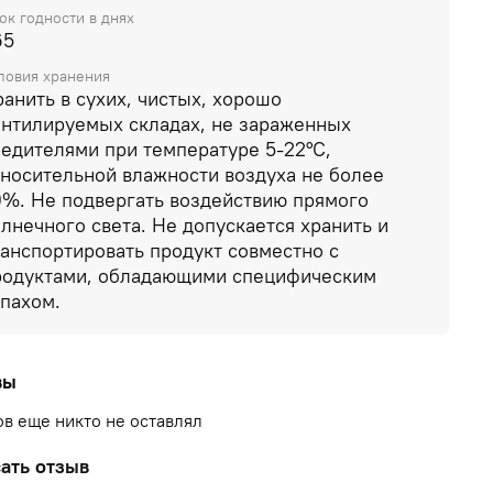
ок годности в днях
65
ловия хранения
анить в сухих, чистых, хорошо
ентилируемых складах, не зараженных
редителями при температуре 5-22°C,
тносительной влажности воздуха не более
0%. Не подвергать воздействию прямого
лнечного света. Не допускается хранить и
ранспортировать продукт совместно с
родуктами, обладающими специфическим
апахом.
вы
в еще никто не оставлял
ать отзыв