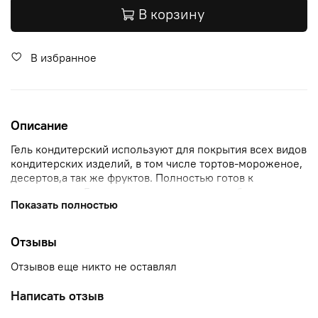
В корзину
В избранное
Описание
Гель кондитерский используют для покрытия всех видов
кондитерских изделий, в том числе тортов-мороженое,
десертов,а так же фруктов. Полностью готов к
применению. Глазурь с атласным ледяным блеском,
Показать полностью
добавляет яркости десертам, тортам, пончикам,
печеньям и многому другому. Эта готовая к
употреблению глазурь с яркими цветами и
Отзывы
восхитительным фруктовым вкусом преобразит любое
сладкое лакомство. Перед использованием снимите
Отзывов еще никто не оставлял
этикетку и выбросьте внешний пакет. Упаковка 250 гр.
Написать отзыв