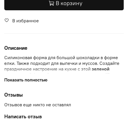
В корзину
В избранное
Описание
Силиконовая форма для большой шоколадки в форме
елки. Также подходит для выпечки и муссов. Создайте
праздничное настроение на кухне с этой
зеленой
силиконовой формой для новогоднего печенья "Елочка
Показать полностью
с шарами"
! Выпекайте оригинальные угощения и
радуйте своих близких в новогодние праздники.
Отзывы
Преимущества этой формы:
Отзывов еще никто не оставлял
Праздничный дизайн:
Форма в виде елочки с
шарами создаст атмосферу волшебства на вашей
Написать отзыв
кухне.
Для новогодней выпечки:
Идеальна для печенья,