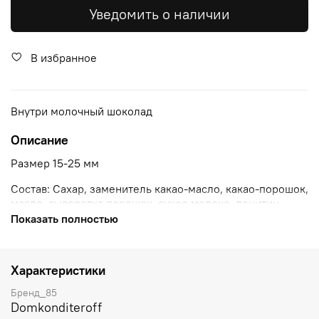
Уведомить о наличии
В избранное
Внутри молочный шоколад
Описание
Размер 15-25 мм
Состав: Сахар, заменитель какао-масло, какао-порошок,
масло, сыворотка порошок, сухое молоко, лецитин,
ваниль, зерна (миндаль, изюм, лесной орех). Состав
Показать полностью
глазури: Сахар, вода, пищевые красители, желатин,
гуммиарабик, диоксид титана, карнаубский воск.
Характеристики
Условия хранения
Бренд_85
Хранить в сухом прохладном месте вдали от солнечных
Domkonditeroff
лучей.