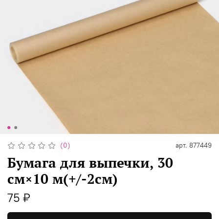
(0)
арт.
877449
Бумага для выпечки, 30
см×10 м(+/-2см)
75 ₽