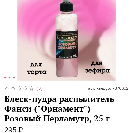
(0)
арт.
кандурин876632
Блеск-пудра распылитель
Фанси ("Орнамент")
Розовый Перламутр, 25 г
295 ₽