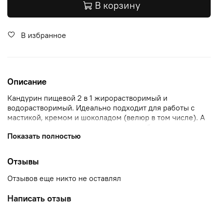
В корзину
В избранное
Описание
Кандурин пищевой 2 в 1 жирорастворимый и
водорастворимый. Идеально подходит для работы с
мастикой, кремом и шоколадом (велюр в том числе). А
так же его можно использовать для работы с
Показать полностью
аэрографом. Серебряный кандурин плотный, при
поверхностном окрашивании позволяет получить
плотную серебряную поверхность. Подходит как
Отзывы
краситель для раскрашивания шоколадных фигурок, для
надписей
Отзывов еще никто не оставлял
Написать отзыв