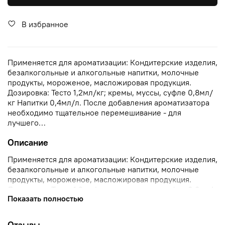
В избранное
Применяется для ароматизации: Кондитерские изделия,
безалкогольные и алкогольные напитки, молочные
продукты, мороженое, масложировая продукция.
Дозировка: Тесто 1,2мл/кг; кремы, муссы, суфле 0,8мл/
кг Напитки 0,4мл/л. После добавления ароматизатора
необходимо тщательное перемешивание - для
лучшего…
Описание
Применяется для ароматизации: Кондитерские изделия,
безалкогольные и алкогольные напитки, молочные
продукты, мороженое, масложировая продукция.
Дозировка: Тесто 1,2мл/кг; кремы, муссы, суфле 0,8мл/
Показать полностью
кг Напитки 0,4мл/л. После добавления ароматизатора
необходимо тщательное перемешивание - для
лучшего…
Отзывы