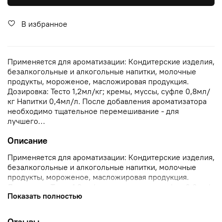
В избранное
Применяется для ароматизации: Кондитерские изделия,
безалкогольные и алкогольные напитки, молочные
продукты, мороженое, масложировая продукция.
Дозировка: Тесто 1,2мл/кг; кремы, муссы, суфле 0,8мл/
кг Напитки 0,4мл/л. После добавления ароматизатора
необходимо тщательное перемешивание - для
лучшего…
Описание
Применяется для ароматизации: Кондитерские изделия,
безалкогольные и алкогольные напитки, молочные
продукты, мороженое, масложировая продукция.
Дозировка: Тесто 1,2мл/кг; кремы, муссы, суфле 0,8мл/
Показать полностью
кг Напитки 0,4мл/л. После добавления ароматизатора
необходимо тщательное перемешивание - для
лучшего…
Отзывы