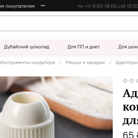
ым покупателям
пн -пт 9:00-18:00 суб 10:0
Дубайский шоколад
Для ПП и диет
Для шок
Инструменты кондитера
Мешки и насадки
Адаптеры
Ад
ко
дл
65 