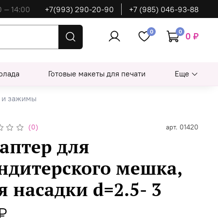
0 — 14:00
+7(993) 290-20-90
+7 (985) 046-93-88
0
0
0 ₽
олада
Готовые макеты для печати
Еще
 и зажимы
(0)
арт.
01420
аптер для
ндитерского мешка,
я насадки d=2.5- 3
₽