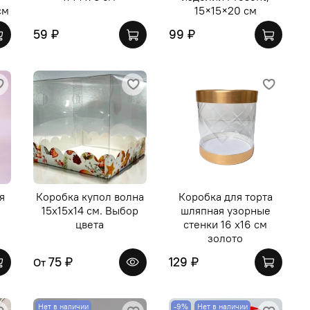
см
15×15×20 см
59 ₽
99 ₽
я
Коробка купол волна
Коробка для торта
15х15х14 см. Выбор
шляпная узорные
цвета
стенки 16 х16 см
золото
75 ₽
129 ₽
От
Нет в наличии
-9%
Нет в наличии