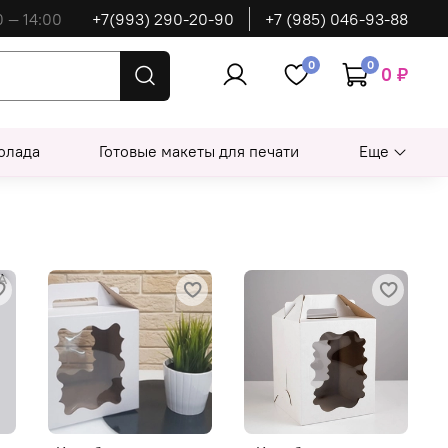
0 — 14:00
+7(993) 290-20-90
+7 (985) 046-93-88
0
0
0 ₽
олада
Готовые макеты для печати
Еще