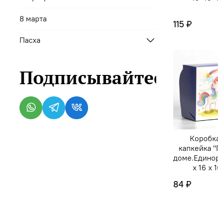
8 марта
115 ₽
Пасха
Подписывайтесь
Коробка
капкейка "
доме.Единор
х 16 х 
84 ₽