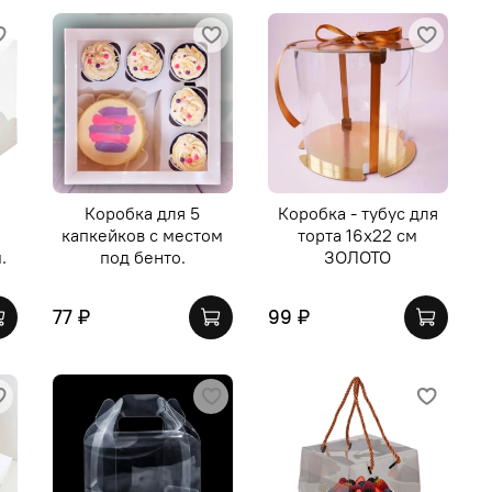
м
Коробка для 5
Коробка - тубус для
капкейков с местом
торта 16х22 см
.
под бенто.
ЗОЛОТО
77 ₽
99 ₽