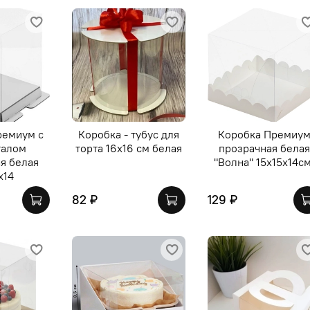
ремиум с
Коробка - тубус для
Коробка Премиу
талом
торта 16х16 см белая
прозрачная белая
я белая
"Волна" 15х15х14см
х14
82 ₽
129 ₽