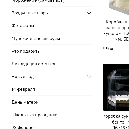
Мороженое (самовывоз)
Воздушные шары
Коробка по
Фотофоны
кулич с пр
куполом, 15
Муляжи и фальшярусы
мм, Б
99 ₽
Что подарить
Ликвидация остатков
Новый год
14 февраля
День матери
Школьные праздники
Коробка сун
бенто -
23 февраля
16×16×