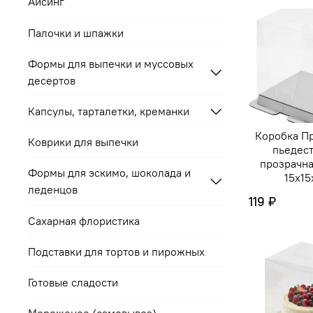
Айсинг
Палочки и шпажки
Формы для выпечки и муссовых
десертов
Капсулы, тарталетки, креманки
Коробка П
Коврики для выпечки
пьедес
прозрачна
Формы для эскимо, шоколада и
15х15
леденцов
119 ₽
Сахарная флористика
Подставки для тортов и пирожных
Готовые сладости