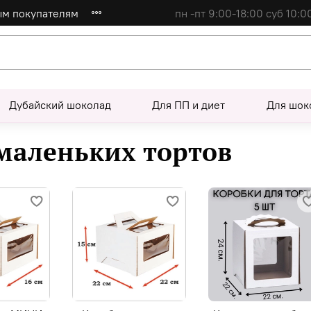
ым покупателям
пн -пт 9:00-18:00 суб 10:0
Дубайский шоколад
Для ПП и диет
Для шок
маленьких тортов