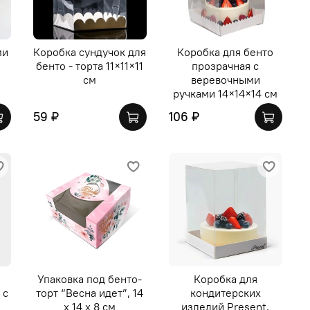
ми
Коробка сундучок для
Коробка для бенто
бенто - торта 11×11×11
прозрачная с
см
веревочными
ручками 14×14×14 см
59 ₽
106 ₽
Упаковка под бенто-
Коробка для
 с
торт “Весна идет”, 14
кондитерских
х 14 х 8 см
изделий Present,