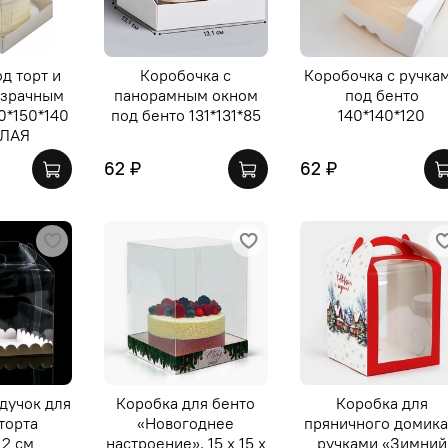
д торт и
Коробочка с
Коробочка с ручка
озрачным
панорамным окном
под бенто
0*150*140
под бенто 131*131*85
140*140*120
ЕЛАЯ
62 ₽
62 ₽
дучок для
Коробка для бенто
Коробка для
 торта
«Новогоднее
пряничного домика
12 см
настроение», 15 х 15 х
ручками «Зимний