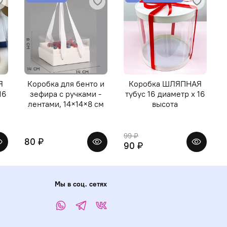
Я
Коробка для бенто и
Коробка ШЛЯПНАЯ
16
зефира с ручками -
тубус 16 диаметр х 16
лентами, 14×14×8 см
высота
99 ₽
80 ₽
90 ₽
Мы в соц. сетях