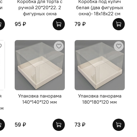
 с
Коробка для торта с
Коробка под кулич
и
ручкой 20*20*22. 2
белая (два фигурных
фигурных окна
окна)- 18х18х22 см
95 ₽
79 ₽
я
Упаковка панорама
Упаковка панорама
140*140*120 мм
180*180*120 мм
ом
59 ₽
73 ₽