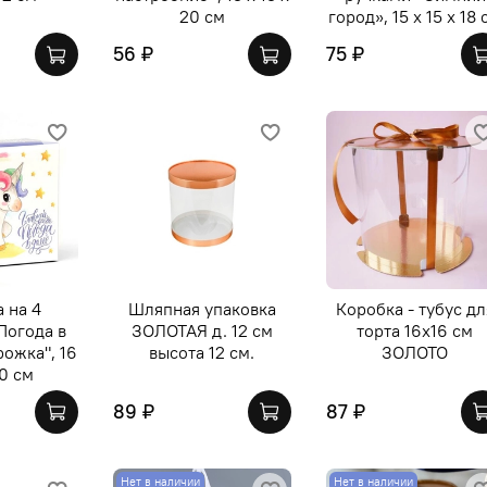
20 см
город», 15 х 15 х 18 
56 ₽
75 ₽
 на 4
Шляпная упаковка
Коробка - тубус дл
Погода в
ЗОЛОТАЯ д. 12 см
торта 16х16 см
ожка", 16
высота 12 см.
ЗОЛОТО
10 см
89 ₽
87 ₽
Нет в наличии
Нет в наличии