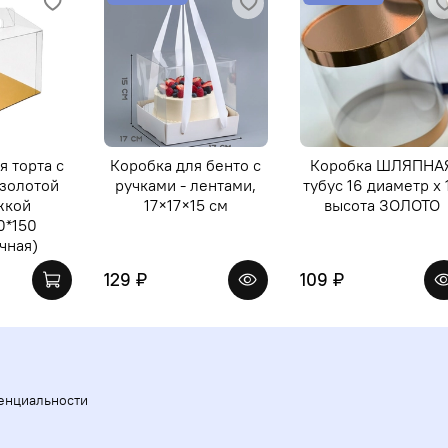
я торта с
Коробка для бенто с
Коробка ШЛЯПНА
 золотой
ручками - лентами,
тубус 16 диаметр х 
жкой
17×17×15 см
высота ЗОЛОТО
0*150
чная)
129 ₽
109 ₽
енциальности