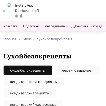
Install App
Domkonditeroff
Упаковка
Подложки
Ингредиенты
Дубайский шоколад
Главная
Блог
сухойбелокрецепты
сухойбелокрецепты
сухойбелокрецепты
меренговыйрулет
кондитерскиеингредиенты
кондитерскиерецепты
кондитерскиймастеркласс