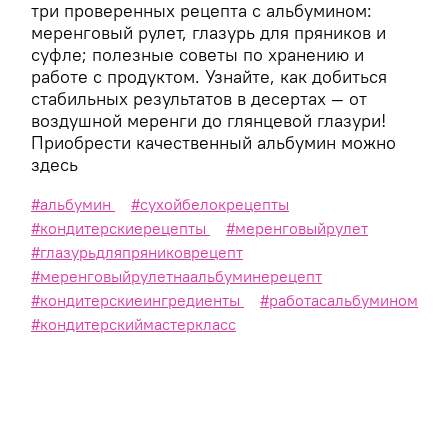
три проверенных рецепта с альбумином:
меренговый рулет, глазурь для пряников и
суфле; полезные советы по хранению и
работе с продуктом. Узнайте, как добиться
стабильных результатов в десертах — от
воздушной меренги до глянцевой глазури!
Приобрести качественный альбумин можно
здесь
#альбумин
#сухойбелокрецепты
#кондитерскиерецепты
#меренговыйрулет
#глазурьдляпряниковрецепт
#меренговыйрулетнаальбуминерецепт
#кондитерскиеингредиенты
#работасальбумином
#кондитерскиймастеркласс