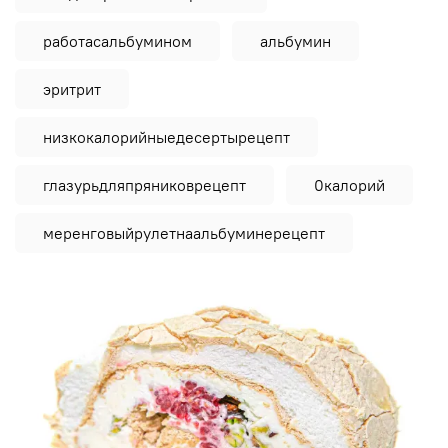
работасальбумином
альбумин
эритрит
низкокалорийныедесертырецепт
глазурьдляпряниковрецепт
0калорий
меренговыйрулетнаальбуминерецепт